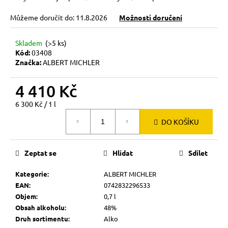
Můžeme doručit do:
11.8.2026
Možnosti doručení
Skladem
(>5 ks)
Kód:
03408
Značka:
ALBERT MICHLER
4 410 Kč
Měrná
6 300 Kč / 1 l
cena:
DO KOŠÍKU
Zeptat se
Hlídat
Sdílet
Kategorie
:
ALBERT MICHLER
EAN
:
0742832296533
Objem
:
0,7 l
Obsah alkoholu
:
48%
Druh sortimentu
:
Alko