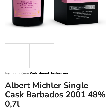
a
j
í
t
?
HLEDAT
Průměrné
Neohodnoceno
Podrobnosti hodnocení
hodnocení
D
Albert Michler Single
produktu
o
je
p
Cask Barbados 2001 48%
0,0
o
z
r
0,7l
5
u
hvězdiček.