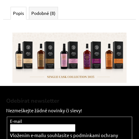
Popis
Podobné (8)
Z
á
Odebírat newsletter
p
Nezmeškejte žádné novinky či slevy!
a
t
E-mail
í
Vložením e-mailu souhlasíte s
podmínkami ochrany