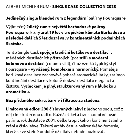
č
u
ALBERT MICHLER RUM -
SINGLE CASK COLLECTION 2025
j
Jedinečný single blended rum z legendární palírny Foursquare
e
m
Výjimečný
24letý rum z největší barbadoské palírny
e
Foursquare
, který
zrál 19 let v tropickém klimatu Barbadosu a
následně dalších 5 let dozrával v kontinentálních podmínkách
Skotska.
Tento Single Cask
spojuje tradiční kotlíkovou destilaci
v
měděných destilačních přístrojích (pot still)
s moderní
kolonovou destilací
(column still), čímž vzniká typický styl
Foursquare –
vyvážený, komplexní a harmonický.
Pomalejší
kotlíková destilace zachovává bohaté aromatické látky, zatímco
kontinuální destilace v koloně dodává destilátu eleganci a
čistotu. Výsledkem je
plný, strukturovaný rum s hlubokou
aromatikou.
Bez přidaného cukru, barviv i filtrace za studena.
Limitovaná edice: 290 číslovaných lahví
z jednoho sudu,
což z
něj činí skutečnou raritu.
Každá etiketa transparentně uvádí
palírnu, rok destilace 2001, délku tropického i kontinentálního
zrání a číslo lahve. Tekutý archiv času a palírenského řemesla,
který se ve stejné podobě už nikdy nebude opakovat.