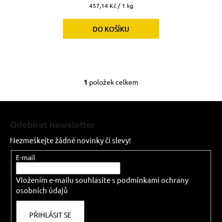
č
Měrná
457,14 Kč / 1 kg
u
cena:
j
DO KOŠÍKU
e
m
e
1
položek celkem
O
v
Z
l
á
á
Odebírat newsletter
d
p
a
Nezmeškejte žádné novinky či slevy!
a
c
t
E-mail
í
í
p
Vložením e-mailu souhlasíte s
podmínkami ochrany
r
osobních údajů
v
k
PŘIHLÁSIT SE
y