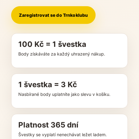
a
j
Zaregistrovat se do Trnkoklubu
í
t
?
100 Kč = 1 švestka
Body získáváte za každý uhrazený nákup.
HLEDAT
1 švestka = 3 Kč
Nasbírané body uplatníte jako slevu v košíku.
D
o
p
o
Platnost 365 dní
r
u
Švestky se vyplatí nenechávat ležet ladem.