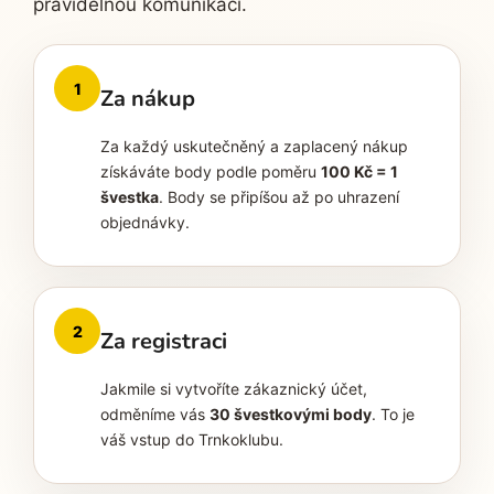
pravidelnou komunikací.
1
Za nákup
Za každý uskutečněný a zaplacený nákup
získáváte body podle poměru
100 Kč = 1
švestka
. Body se připíšou až po uhrazení
objednávky.
2
Za registraci
Jakmile si vytvoříte zákaznický účet,
odměníme vás
30 švestkovými body
. To je
váš vstup do Trnkoklubu.