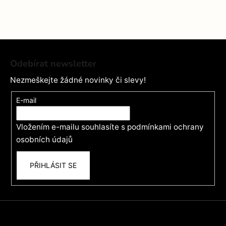
Z
á
Odebírat newsletter
p
Nezmeškejte žádné novinky či slevy!
a
t
E-mail
í
Vložením e-mailu souhlasíte s
podmínkami ochrany
osobních údajů
PŘIHLÁSIT SE