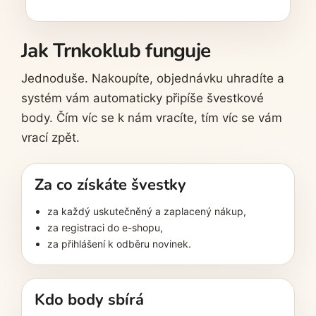
č
u
j
Jak Trnkoklub funguje
e
m
Jednoduše. Nakoupíte, objednávku uhradíte a
e
systém vám automaticky připíše švestkové
body. Čím víc se k nám vracíte, tím víc se vám
vrací zpět.
Za co získáte švestky
za každý uskutečněný a zaplacený nákup,
za registraci do e-shopu,
za přihlášení k odběru novinek.
Kdo body sbírá