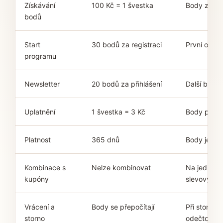
Získávání
100 Kč = 1 švestka
Body získá
bodů
Start
30 bodů za registraci
První odmě
programu
Newsletter
20 bodů za přihlášení
Další bonu
Uplatnění
1 švestka = 3 Kč
Body proměn
Platnost
365 dnů
Body je pot
Kombinace s
Nelze kombinovat
Na jedné o
kupóny
slevový ku
Vrácení a
Body se přepočítají
Při stornu 
storno
odečtou, př