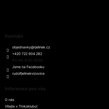
Kontakt
objednavky
@
rjelinek.cz
+420 722 904 282
PO-PÁ: 8:00-16:00
Jsme na Facebooku
rudolfjelinekvizovice
Informace pro vás
O nás
Vítejte v Trnkoklubu!