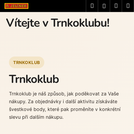
K
Přejít
Hledat
Náku
M
Přihlášení
o
na
Zpět
Zpět
košík
obsah
š
Vítejte v Trnkoklubu!
í
C
k
o
p
o
t
TRNKOKLUB
ř
Trnkoklub
e
b
u
Trnkoklub je náš způsob, jak poděkovat za Vaše
j
nákupy. Za objednávky i další aktivitu získáváte
e
švestkové body, které pak proměníte v konkrétní
t
slevu při dalším nákupu.
e
n