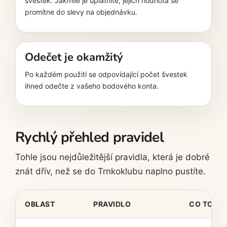
švestek. Jakmile je uplatníte, jejich hodnota se
promítne do slevy na objednávku.
Odečet je okamžitý
Po každém použití se odpovídající počet švestek
ihned odečte z vašeho bodového konta.
Rychlý přehled pravidel
Tohle jsou nejdůležitější pravidla, která je dobré
znát dřív, než se do Trnkoklubu naplno pustíte.
OBLAST
PRAVIDLO
CO TO ZN