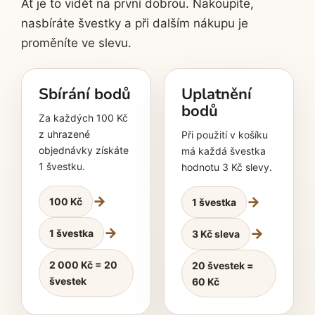
Ať je to vidět na první dobrou. Nakoupíte,
nasbíráte švestky a při dalším nákupu je
proměníte ve slevu.
Sbírání bodů
Uplatnění
bodů
Za každých 100 Kč
z uhrazené
Při použití v košíku
objednávky získáte
má každá švestka
1 švestku.
hodnotu 3 Kč slevy.
→
→
100 Kč
1 švestka
→
→
1 švestka
3 Kč sleva
2 000 Kč = 20
20 švestek =
švestek
60 Kč