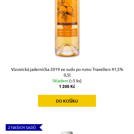
č
u
j
e
m
e
Vizovická jadernička 2019 ze sudu po rumu Travellers 41,5%
0,5l
Skladem
(>5 ks)
1 200 Kč
DO KOŠÍKU
Z NAŠICH SADŮ