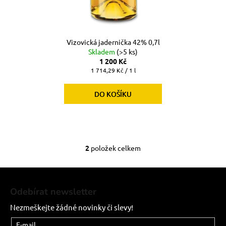
Vizovická jadernička 42% 0,7l
Skladem
(>5 ks)
1 200 Kč
Měrná
1 714,29 Kč / 1 l
cena:
DO KOŠÍKU
2
položek celkem
O
v
Z
l
á
á
Odebírat newsletter
d
p
a
Nezmeškejte žádné novinky či slevy!
a
c
t
E-mail