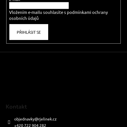
í
í
p
Vložením e-mailu souhlasíte s
podmínkami ochrany
r
osobních údajů
v
k
PŘIHLÁSIT SE
y
v
ý
p
i
s
u
Kontakt
objednavky
@
rjelinek.cz
+420 722 904 282