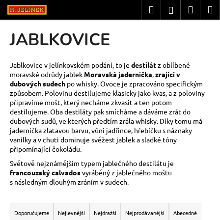
K
Přejít
Hledat
Nákup
M
Přihlášení
na
o
obsah
Zpět
Zpět
košík
š
JABLKOVICE
í
C
k
o
Jablkovice v jelínkovském podání, to je
destilát
z oblíbené
moravské odrůdy jablek
Moravská jadernička
,
zrající v
p
dubových sudech
po whisky. Ovoce je zpracováno specifickým
o
způsobem. Polovinu destilujeme klasicky jako kvas, a z poloviny
t
připravíme mošt, který necháme zkvasit a ten potom
destilujeme. Oba destiláty pak smícháme a dáváme zrát do
ř
dubových sudů, ve kterých předtím zrála whisky. Díky tomu má
e
jadernička zlatavou barvu, vůni jadřince, hřebíčku s náznaky
vanilky a v chuti dominuje svěžest jablek a sladké tóny
b
připomínající čokoládu.
u
Světově nejznámějším typem jablečného destilátu je
j
francouzský calvados
vyráběný z jablečného moštu
e
s následným dlouhým zráním v sudech.
t
Ř
e
a
Doporučujeme
Nejlevnější
Nejdražší
Nejprodávanější
Abecedně
n