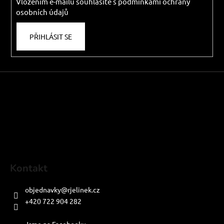
Vložením e-mailu souhlasíte s
podmínkami ochrany
osobních údajů
PŘIHLÁSIT SE
Kontakt
objednavky
@
rjelinek.cz
+420 722 904 282
PO-PÁ: 8:00-16:00
Jsme na Facebooku