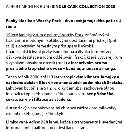
č
u
ALBERT MICHLER RUM -
SINGLE CASK COLLECTION 2025
j
e
Funky klasika z Worthy Park – divokost jamajského pot still
m
rumu
e
19letý jamajský rum z palírny Worthy Park
, známé svými
tradičními měděnými kotlíkovými destilačními přístroji (pot
still) a poctivým řemeslným přístupem k výrobě.
Charakteristickými prvky jsou dlouhá a divoká fermentace,
dávková destilace a ruční oddělování frakcí, které vytvářejí rum
s vysokým obsahem esterů (funk) a
intenzivním aroma
přezrálého tropického ovoce – banánů, ananasu a manga.
Tento ročník 2006
zrál 13 let v tropickém klimatu Jamajky a
následně dalších 6 let v kontinentálních podmínkách Skotska.
Lahvován byl při síle 57,2 %, díky čemuž si zachovává plnou
intenzitu typického jamajského charakteru
bez přidaného
cukru, barviv i filtrace za studena.
Autentický a neopakovatelný chuťový zážitek pro milovníky
excentrického jamajského stylu.
Limitovaná edice: 228 lahví,
každá s transparentně uvedenými
informacemi o palírně, roce destilace i zrání.