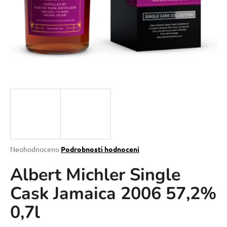
a
j
í
t
?
HLEDAT
Průměrné
Neohodnoceno
Podrobnosti hodnocení
hodnocení
D
Albert Michler Single
produktu
o
je
p
Cask Jamaica 2006 57,2%
0,0
o
z
r
0,7l
5
u
hvězdiček.