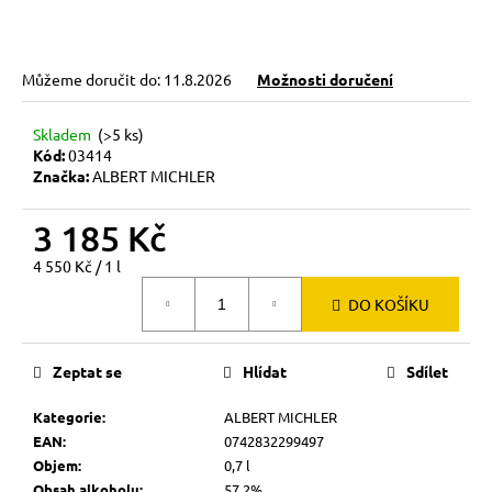
Můžeme doručit do:
11.8.2026
Možnosti doručení
Skladem
(>5 ks)
Kód:
03414
Značka:
ALBERT MICHLER
3 185 Kč
Měrná
4 550 Kč / 1 l
cena:
DO KOŠÍKU
Zeptat se
Hlídat
Sdílet
Kategorie
:
ALBERT MICHLER
EAN
:
0742832299497
Objem
:
0,7 l
Obsah alkoholu
:
57,2%