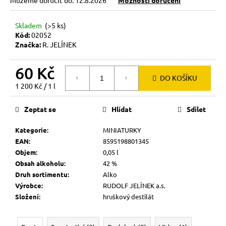
č
Můžeme doručit do:
12.8.2026
Možnosti doručení
u
j
Skladem
(>5 ks)
e
Kód:
02052
m
Značka:
R. JELÍNEK
e
60 Kč
DO KOŠÍKU
Měrná
1 200 Kč / 1 l
cena:
Zeptat se
Hlídat
Sdílet
Kategorie
:
MINIATURKY
EAN
:
8595198801345
Objem
:
0,05 l
Obsah alkoholu
:
42 %
Druh sortimentu
:
Alko
Výrobce
:
RUDOLF JELÍNEK a.s.
Složení
:
hruškový destilát