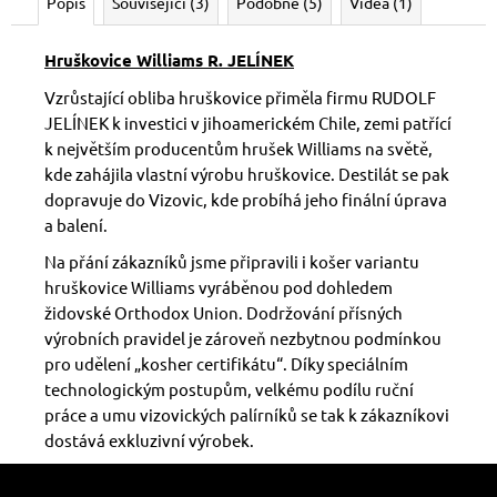
Popis
Související (3)
Podobné (5)
Videa (1)
Hruškovice Williams R. JELÍNEK
Vzrůstající obliba hruškovice přiměla firmu RUDOLF
JELÍNEK k investici v jihoamerickém Chile, zemi patřící
k největším producentům hrušek Williams na světě,
kde zahájila vlastní výrobu hruškovice
. Destilát se pak
dopravuje do Vizovic, kde probíhá jeho finální úprava
a balení.
Na přání zákazníků
jsme připravili i košer variantu
hruškovice Williams vyráběnou pod dohledem
židovské Orthodox Union. Dodržování přísných
výrobních pravidel je zároveň nezbytnou podmínkou
pro udělení „kosher certifikátu“. Díky speciálním
technologickým postupům, velkému podílu ruční
práce a umu vizovických palírníků se tak k zákazníkovi
dostává exkluzivní výrobek.
Z