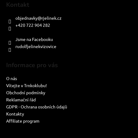
Kontakt
objednavky
@
rjelinek.cz
+420 722 904 282
PO-PÁ: 8:00-16:00
Jsme na Facebooku
rudolfjelinekvizovice
Informace pro vás
O nás
Vítejte v Trnkoklubu!
Obchodní podmínky
Reklamační řád
GDPR - Ochrana osobních údajů
Kontakty
Affiliate program