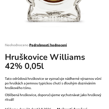
a
j
í
t
?
Průměrné
Neohodnoceno
Podrobnosti hodnocení
hodnocení
Hruškovice Williams
produktu
HLEDAT
je
42% 0,05l
0,0
z
5
D
hvězdiček.
Tato odrůdová hruškovice se vyznačuje nádherně výraznou vůní
o
po hruškách a jemnou typickou chutí s dlouhým dozníváním
p
hruškového tónu.
o
Oblíbená hruškovice, doporučujeme vychutnávat jako hruškový
r
rituál!
u