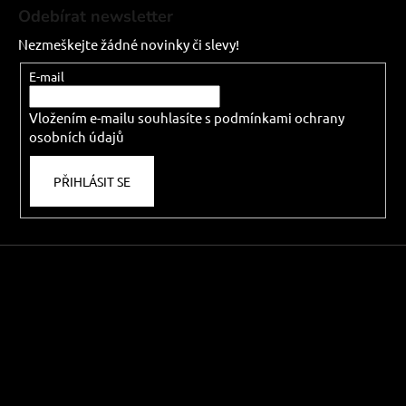
á
Odebírat newsletter
p
Nezmeškejte žádné novinky či slevy!
a
t
E-mail
í
Vložením e-mailu souhlasíte s
podmínkami ochrany
osobních údajů
PŘIHLÁSIT SE