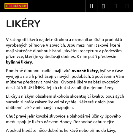
K
Přejít
Hledat
Nákup
M
Přihlášení
na
o
obsah
Zpět
Zpět
košík
š
LIKÉRY
í
C
k
o
V kategorii likérů najdete širokou a rozmanitou škálu produktů
vyrobených přímo ve Vizovicích. Jsou mezi nimi takové, které
p
mají skutečně dlouhou historii, skvělou recepturu a především
o
příznivce, kteří je vyhledávají dodnes. K nim patří především
t
bylinné likéry
.
ř
Poměrně dlouhou tradici mají také
ovocné likéry
, byť se v čase
vyvíjejí a na trh přicházejí v nových podobách. S potěšením Vám
e
můžeme představit novinku -
Ovocné likéry na bázi ovocných
b
destilátů R.
JELÍNEK
. Jejich chuť si zamilují nejenom ženy.
u
Elixíry
s nízkým obsahem alkoholu akcentující kvalitu použitých
j
surovin si našly zákazníky velmi rychle. Některé z nich jsou
oblíbené také v míchaných nápojích
.
e
t
Chuť pravé jelínkovské slivovice a blahodárné účinky lipového
medu spojuje likér s názvem Honey
. Rozhodně ochutnejte.
e
A pokud hledáte něco dobrého ke kávě nebo přímo do kávy,
n