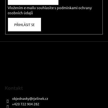
í
Vložením e-mailu souhlasíte s
podmínkami ochrany
osobních údajů
PŘIHLÁSIT SE
Kontakt
objednavky
@
rjelinek.cz
+420 722 904 282