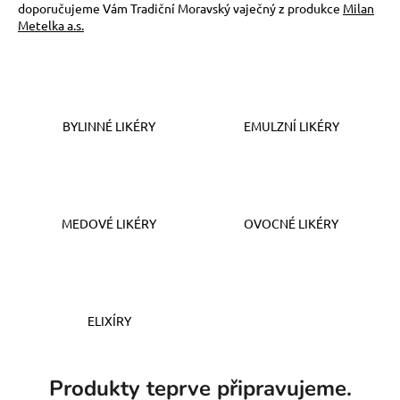
doporučujeme Vám Tradiční Moravský vaječný z produkce
Milan
a
Metelka a.s.
j
í
t
?
BYLINNÉ LIKÉRY
EMULZNÍ LIKÉRY
HLEDAT
MEDOVÉ LIKÉRY
OVOCNÉ LIKÉRY
D
o
p
ELIXÍRY
o
r
u
Produkty teprve připravujeme.