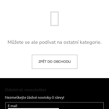
č
u
j
e
m
e
Můžete se ale podívat na ostatní kategorie.
ZPĚT DO OBCHODU
Z
á
Odebírat newsletter
p
Nezmeškejte žádné novinky či slevy!
a
t
E-mail