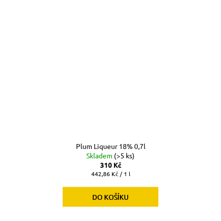
Plum Liqueur 18% 0,7l
Skladem
(>5 ks)
310 Kč
Měrná
442,86 Kč / 1 l
cena:
DO KOŠÍKU