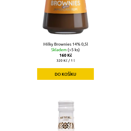
Milky Brownies 14% 0,5l
Skladem
(>5 ks)
160 Kč
Měrná
320 Kč / 1 l
cena:
DO KOŠÍKU