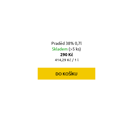
Praděd 38% 0,7l
Skladem
(>5 ks)
290 Kč
Měrná
414,29 Kč / 1 l
cena:
DO KOŠÍKU