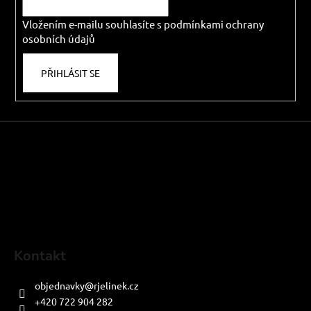
r
í
v
Vložením e-mailu souhlasíte s
podmínkami ochrany
k
osobních údajů
y
v
PŘIHLÁSIT SE
ý
p
i
s
u
Kontakt
objednavky
@
rjelinek.cz
+420 722 904 282