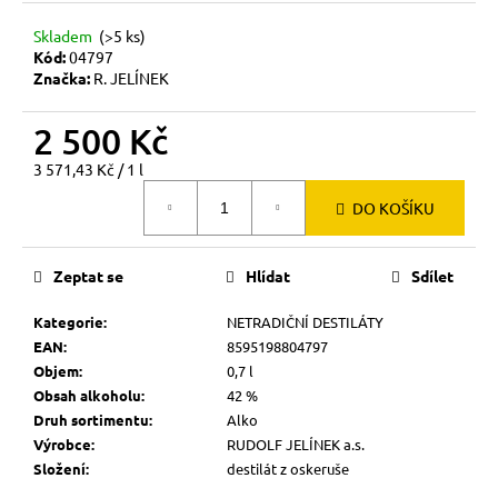
č
u
Skladem
(>5 ks)
j
Kód:
04797
e
Značka:
R. JELÍNEK
m
e
2 500 Kč
Měrná
3 571,43 Kč / 1 l
cena:
DO KOŠÍKU
Zeptat se
Hlídat
Sdílet
Kategorie
:
NETRADIČNÍ DESTILÁTY
EAN
:
8595198804797
Objem
:
0,7 l
Obsah alkoholu
:
42 %
Druh sortimentu
:
Alko
Výrobce
:
RUDOLF JELÍNEK a.s.
Složení
:
destilát z oskeruše