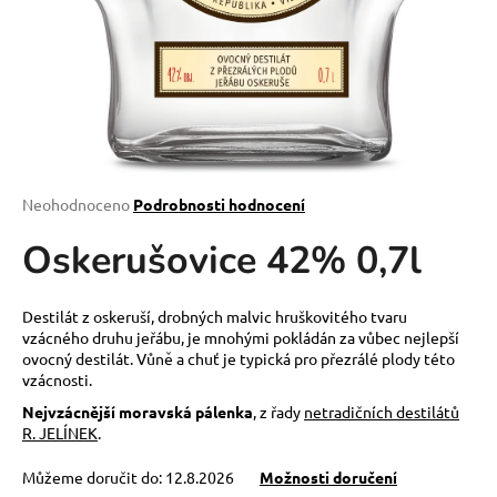
a
j
í
t
?
Průměrné
Neohodnoceno
Podrobnosti hodnocení
hodnocení
Oskerušovice 42% 0,7l
produktu
HLEDAT
je
0,0
z
Destilát z oskeruší, drobných malvic hruškovitého tvaru
5
vzácného druhu jeřábu, je mnohými pokládán za vůbec nejlepší
D
hvězdiček.
ovocný destilát. Vůně a chuť je typická pro přezrálé plody této
o
vzácnosti.
p
Nejvzácnější moravská pálenka
, z řady
netradičních destilátů
o
R. JELÍNEK
.
r
u
Můžeme doručit do:
12.8.2026
Možnosti doručení