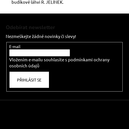
budíkové láhvi R. JELÍNEK.
Z
á
Odebírat newsletter
p
Nezmeškejte žádné novinky či slevy!
a
t
E-mail
í
Vložením e-mailu souhlasíte s
podmínkami ochrany
osobních údajů
PŘIHLÁSIT SE