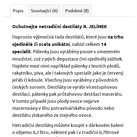
Popis
Související (6)
Podobné (8)
Ochutnejte
netradiční destiláty R. JELÍNEK
Naprosto výjimečná řada destilátů, které jsou
na trhu
ojedinělé či zcela unikátní
, nabízí celkem
14
specialit
. Pálenky jsou vyráběny pouze v omezeném
množství, což z jejich degustace činí ojedinělý zážitek.
Najdete mezi nimi například pálenky z lesních plodů,
rakytníku, piva, ale i takových specialit jako je červený
jeřáb či kdoule. Všechny jsou vyráběny z původních
českých surovin. Destiláty se vyrábí vícestupňovou
destilací, pálenky pak průtahovou destilací macerátu.
V tomto případě jsou plody ovoce nejprve
macerovány v lihu potravinářského původu nebo
destilátu získaného ze stejného ovoce.
Netradiční destiláty můžete koupit v dárkovém balení
o objemu 0,2 litru, některé pak i v tradiční 0,7litrové