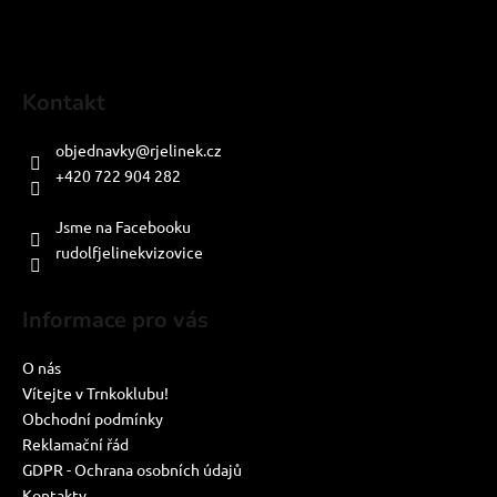
Kontakt
objednavky
@
rjelinek.cz
+420 722 904 282
PO-PÁ: 8:00-16:00
Jsme na Facebooku
rudolfjelinekvizovice
Informace pro vás
O nás
Vítejte v Trnkoklubu!
Obchodní podmínky
Reklamační řád
GDPR - Ochrana osobních údajů
Kontakty