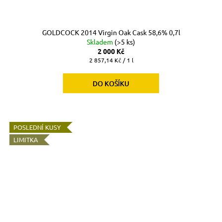
GOLDCOCK 2014 Virgin Oak Cask 58,6% 0,7l
Skladem
(>5 ks)
2 000 Kč
Měrná
2 857,14 Kč / 1 l
cena:
DO KOŠÍKU
POSLEDNÍ KUSY
LIMITKA