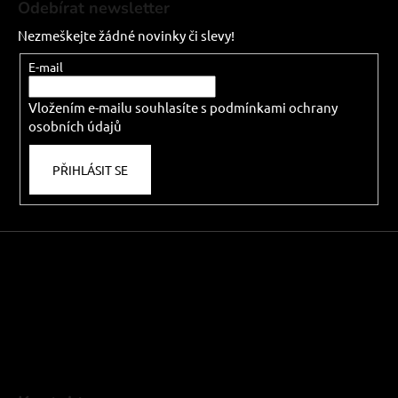
c
Odebírat newsletter
n
p
í
í
Nezmeškejte žádné novinky či slevy!
p
a
r
t
E-mail
v
í
k
Vložením e-mailu souhlasíte s
podmínkami ochrany
y
osobních údajů
v
ý
PŘIHLÁSIT SE
p
i
s
u