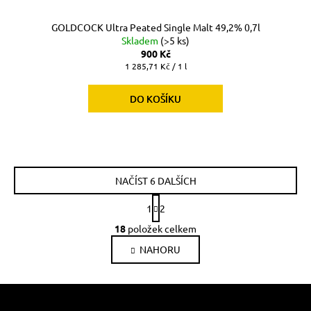
GOLDCOCK Ultra Peated Single Malt 49,2% 0,7l
Skladem
(>5 ks)
900 Kč
Měrná
1 285,71 Kč / 1 l
cena:
DO KOŠÍKU
NAČÍST 6 DALŠÍCH
S
1
2
t
O
r
18
položek celkem
v
á
l
NAHORU
n
k
á
o
d
Z
v
a
á
á