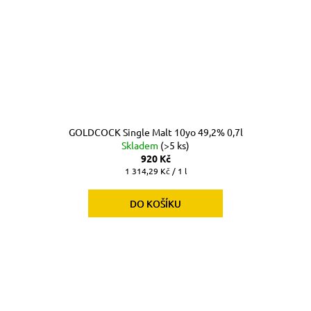
GOLDCOCK Single Malt 10yo 49,2% 0,7l
Skladem
(>5 ks)
920 Kč
Měrná
1 314,29 Kč / 1 l
cena:
DO KOŠÍKU