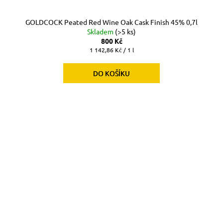
GOLDCOCK Peated Red Wine Oak Cask Finish 45% 0,7l
Skladem
(>5 ks)
800 Kč
Měrná
1 142,86 Kč / 1 l
cena:
DO KOŠÍKU