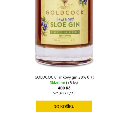
GOLDCOCK Trnkový gin 28% 0,7l
Skladem
(>5 ks)
400 Kč
Měrná
571,43 Kč / 1 l
cena:
DO KOŠÍKU