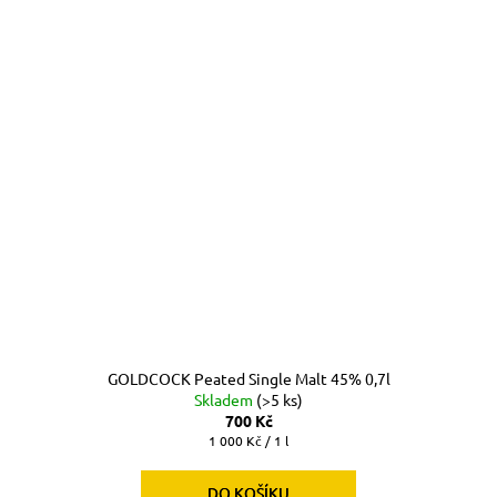
GOLDCOCK Peated Single Malt 45% 0,7l
Skladem
(>5 ks)
700 Kč
Měrná
1 000 Kč / 1 l
cena:
DO KOŠÍKU