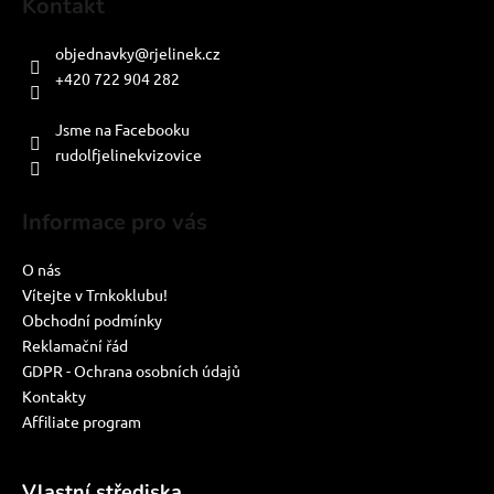
Kontakt
objednavky
@
rjelinek.cz
+420 722 904 282
PO-PÁ: 8:00-16:00
Jsme na Facebooku
rudolfjelinekvizovice
Informace pro vás
O nás
Vítejte v Trnkoklubu!
Obchodní podmínky
Reklamační řád
GDPR - Ochrana osobních údajů
Kontakty
Affiliate program
Vlastní střediska