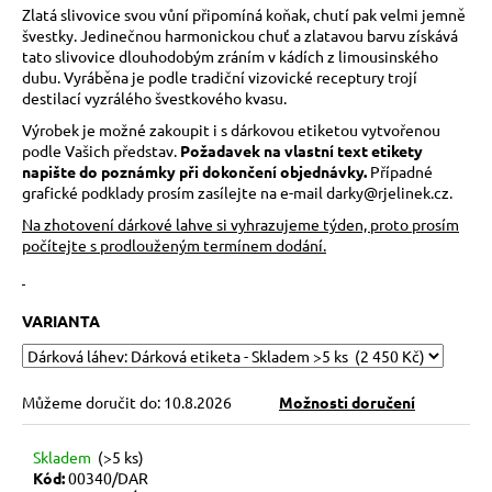
č
Zlatá slivovice svou vůní připomíná koňak, chutí pak velmi jemně
u
švestky. Jedinečnou harmonickou chuť a zlatavou barvu získává
j
tato slivovice dlouhodobým zráním v kádích z limousinského
e
dubu. Vyráběna je podle tradiční vizovické receptury trojí
m
destilací vyzrálého švestkového kvasu.
e
Výrobek je možné zakoupit i s dárkovou etiketou vytvořenou
podle Vašich představ.
Požadavek na vlastní text etikety
napište do poznámky při dokončení objednávky.
Případné
grafické podklady prosím zasílejte na e-mail darky
@rjelinek.cz
.
Na zhotovení dárkové lahve si vyhrazujeme týden, proto prosím
počítejte s prodlouženým termínem dodání.
VARIANTA
Můžeme doručit do:
10.8.2026
Možnosti doručení
Skladem
(>5 ks)
Kód:
00340/DAR