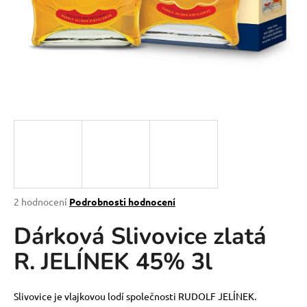
a
j
í
t
?
HLEDAT
Průměrné
2 hodnocení
Podrobnosti hodnocení
hodnocení
D
Dárková Slivovice zlatá
produktu
o
je
p
R. JELÍNEK 45% 3l
5,0
o
z
r
5
u
hvězdiček.
Slivovice je vlajkovou lodí společnosti RUDOLF JELÍNEK.