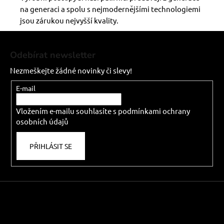
na generaci a spolu s nejmodernějšími technologiemi
jsou zárukou nejvyšší kvality.
Z
á
Odebírat newsletter
p
Nezmeškejte žádné novinky či slevy!
a
t
E-mail
í
Vložením e-mailu souhlasíte s
podmínkami ochrany
osobních údajů
PŘIHLÁSIT SE