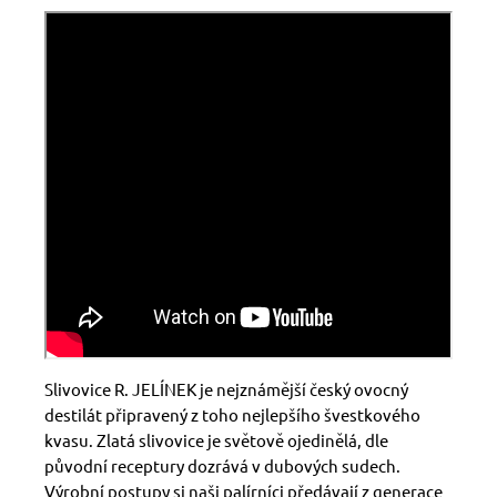
Slivovice R. JELÍNEK
je nejznámější český ovocný
destilát připravený z toho nejlepšího švestkového
kvasu.
Zlatá slivovice je světově ojedinělá, dle
původní receptury dozrává v dubových sudech.
Výrobní postupy si naši palírníci předávají z generace