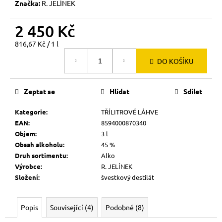
Značka:
R. JELÍNEK
2 450 Kč
Měrná
816,67 Kč / 1 l
cena:
DO KOŠÍKU
Zeptat se
Hlídat
Sdílet
Kategorie
:
TŘÍLITROVÉ LÁHVE
EAN
:
8594000870340
Objem
:
3 l
Obsah alkoholu
:
45 %
Druh sortimentu
:
Alko
Výrobce
:
R. JELÍNEK
Složení
:
švestkový destilát
Popis
Související (4)
Podobné (8)