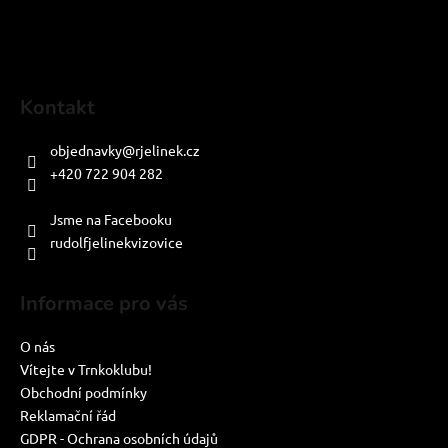
Kontakt
objednavky
@
rjelinek.cz
+420 722 904 282
PO-PÁ: 8:00-16:00
Jsme na Facebooku
rudolfjelinekvizovice
Informace pro vás
O nás
Vítejte v Trnkoklubu!
Obchodní podmínky
Reklamační řád
GDPR - Ochrana osobních údajů