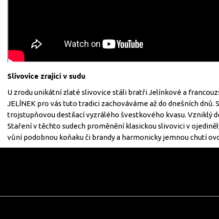
Slivovice zrající v sudu
U zrodu unikátní zlaté slivovice stáli bratři Jelínkové a franc
JELÍNEK pro vás tuto tradici zachováváme až do dnešních dnů. St
trojstupňovou destilací vyzrálého švestkového kvasu. Vzniklý des
Staření v těchto sudech proměnění klasickou slivovici v ojediněl
vůní podobnou koňaku či brandy a harmonicky jemnou chutí ov