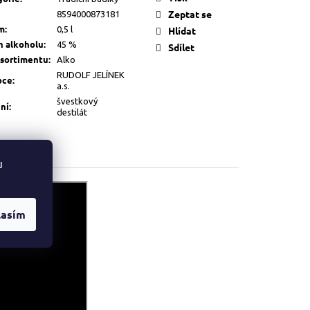
Zeptat se
8594000873181
m
:
0,5 l
Hlídat
h alkoholu
:
45 %
Sdílet
 sortimentu
:
Alko
RUDOLF JELÍNEK
bce
:
a.s.
švestkový
ní
:
destilát
u
lasím