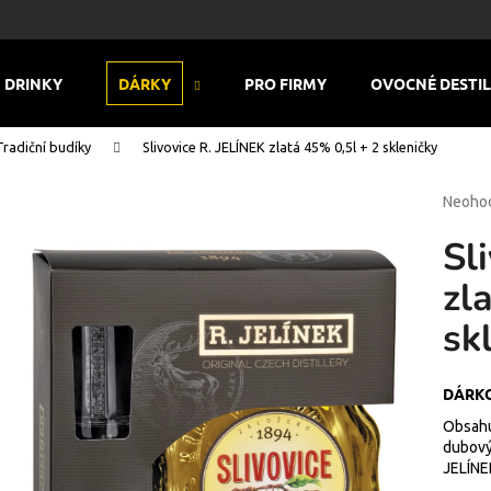
DRINKY
DÁRKY
PRO FIRMY
OVOCNÉ DESTI
Co potřebujete najít?
Tradiční budíky
Slivovice R. JELÍNEK zlatá 45% 0,5l + 2 skleničky
Průmě
Neoho
HLEDAT
hodnoc
Sl
produk
je
zl
0,0
Doporučujeme
z
sk
5
hvězdi
DÁRKO
Obsahuj
dubový
JELÍNE