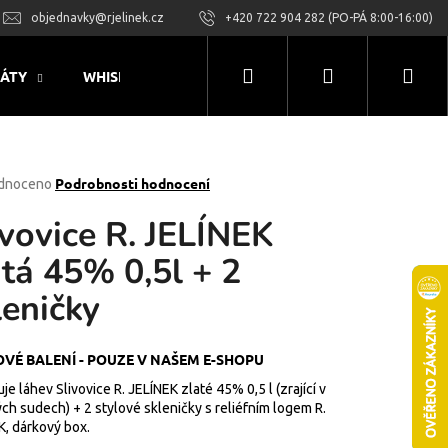
objednavky@rjelinek.cz
+420 722 904 282 (PO-PÁ 8:00-16:00)
Hledat
Přihlášení
Nák
LÁTY
WHISKY
RUMOVÉ PRODUKTY
LIKÉRY
koš
rné
Podrobnosti hodnocení
dnoceno
ení
ivovice R. JELÍNEK
tu
atá 45% 0,5l + 2
leničky
ček.
VÉ BALENÍ - POUZE V NAŠEM E-SHOPU
e láhev Slivovice R. JELÍNEK zlaté 45% 0,5 l (zrající v
ch sudech) + 2 stylové
skleničky s reliéfním logem R.
K, dárkový box.