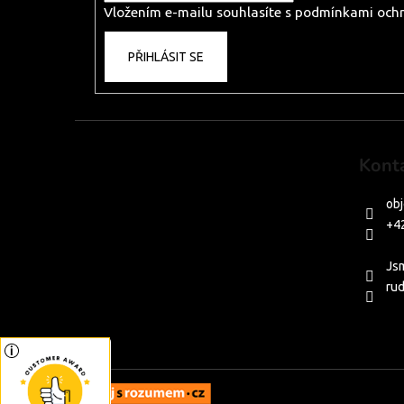
Vložením e-mailu souhlasíte s
podmínkami ochr
PŘIHLÁSIT SE
Kont
ob
+4
PO-
Js
rud