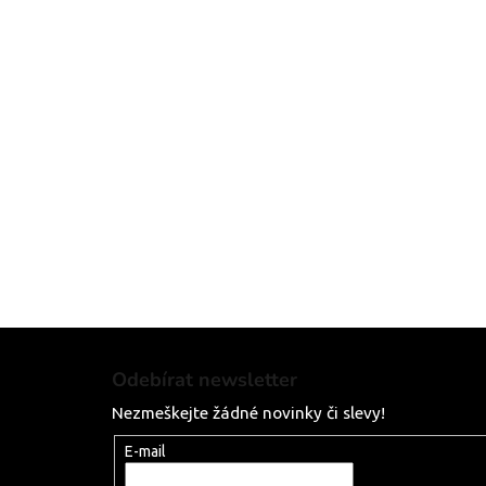
Z
á
Odebírat newsletter
p
Nezmeškejte žádné novinky či slevy!
a
t
E-mail
í