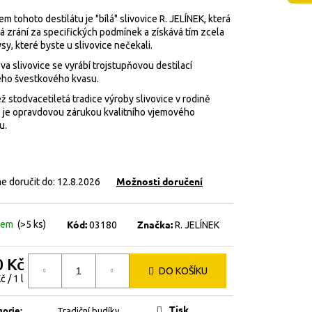
m tohoto destilátu je "bílá" slivovice R. JELÍNEK, která
á zrání za specifických podmínek a získává tím zcela
sy, které byste u slivovice nečekali.
va slivovice se vyrábí trojstupňovou destilací
ého švestkového kvasu.
ž stodvacetiletá tradice výroby slivovice v rodině
ů je opravdovou zárukou kvalitního vjemového
u.
Možnosti doručení
 doručit do:
12.8.2026
Kód:
Značka:
dem
(>5 ks)
03180
R. JELÍNEK
0 Kč
DO KOŠÍKU
á
 / 1 l
Tisk
gorie
:
Tradiční budíky