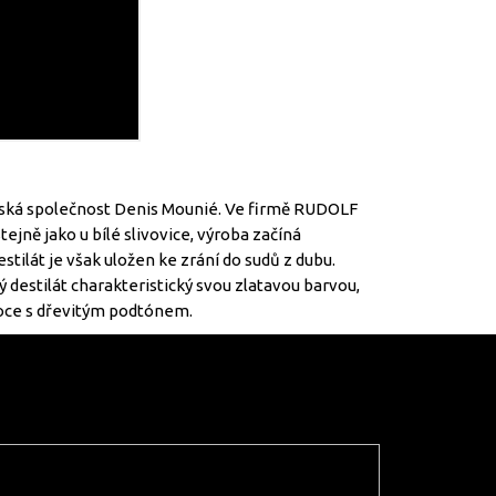
ouzská společnost Denis Mounié. Ve firmě RUDOLF
ejně jako u bílé slivovice, výroba začíná
tilát je však uložen ke zrání do sudů z dubu.
ý destilát charakteristický svou zlatavou barvou,
oce s dřevitým podtónem.