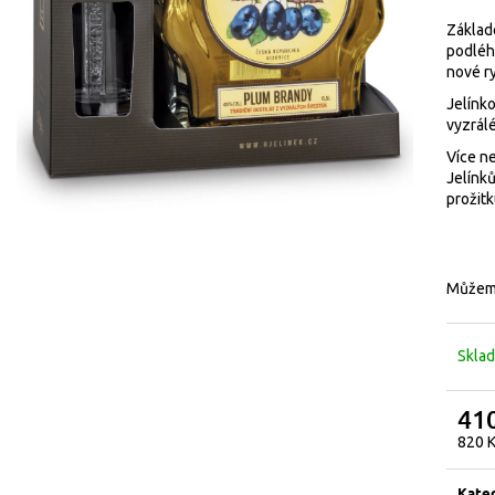
Základe
podléh
nové ry
Jelínko
vyzrál
Více ne
Jelínk
prožitk
Můžeme
Skla
41
Měrn
820 Kč
cena:
Kate