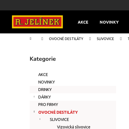
K
Přejít
na
o
obsah
Zpět
Zpět
š
AKCE
NOVINKY
do
do
í
k
obchodu
obchodu
Domů
OVOCNÉ DESTILÁTY
SLIVOVICE
P
o
Kategorie
Přeskočit
s
kategorie
t
AKCE
r
NOVINKY
a
DRINKY
n
DÁRKY
n
PRO FIRMY
í
OVOCNÉ DESTILÁTY
p
SLIVOVICE
a
Vizovická slivovice