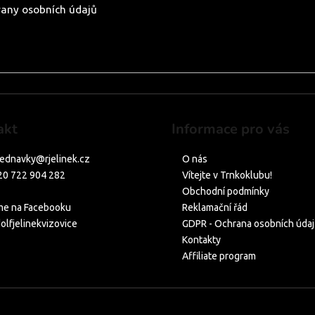
any osobních údajů
akt
Informace pro vás
jednavky
@
rjelinek.cz
O nás
20 722 904 282
Vítejte v Trnkoklubu!
PÁ: 8:00-16:00
Obchodní podmínky
me na Facebooku
Reklamační řád
olfjelinekvizovice
GDPR - Ochrana osobních úda
Kontakty
Affiliate program