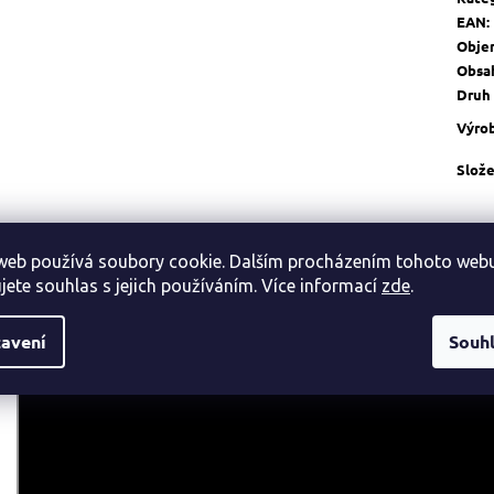
EAN
:
Obje
Obsa
Druh
Výro
Slože
Popis
Související (8)
Podobné (8)
Videa (2)
web používá soubory cookie. Dalším procházením tohoto web
jete souhlas s jejich používáním. Více informací
zde
.
avení
Souh