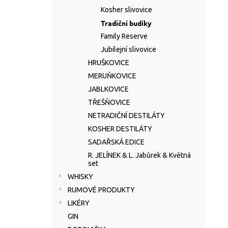
n
Kosher slivovice
e
Tradiční budíky
l
Family Reserve
Jubilejní slivovice
HRUŠKOVICE
MERUŇKOVICE
JABLKOVICE
TŘEŠŇOVICE
NETRADIČNÍ DESTILÁTY
KOSHER DESTILÁTY
SADAŘSKÁ EDICE
R. JELÍNEK & L. Jabůrek & Květná
set
WHISKY
RUMOVÉ PRODUKTY
LIKÉRY
GIN