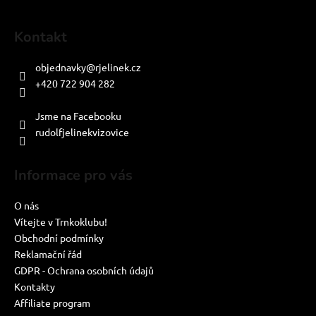
Kontakt
objednavky
@
rjelinek.cz
+420 722 904 282
PO-PÁ: 8:00-16:00
Jsme na Facebooku
rudolfjelinekvizovice
Informace pro vás
O nás
Vítejte v Trnkoklubu!
Obchodní podmínky
Reklamační řád
GDPR - Ochrana osobních údajů
Kontakty
Affiliate program