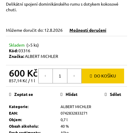
č
Delikátní spojení dominikánského rumu s dotykem kokosové
u
chuti.
j
e
m
Můžeme doručit do:
12.8.2026
Možnosti doručení
e
Skladem
(>5 ks)
Kód:
03316
Značka:
ALBERT MICHLER
600 Kč
DO KOŠÍKU
Měrná
857,14 Kč / 1 l
cena:
Zeptat se
Hlídat
Sdílet
Kategorie
:
ALBERT MICHLER
EAN
:
0742832833271
Objem
:
0,7 l
Obsah alkoholu
:
40 %
Druh sortimentu
:
Alko