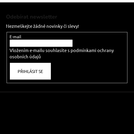
Z
á
Odebírat newsletter
p
Nezmeškejte žádné novinky či slevy!
a
t
E-mail
í
Vložením e-mailu souhlasíte s
podmínkami ochrany
osobních údajů
PŘIHLÁSIT SE