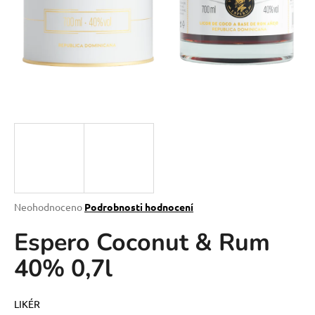
a
j
í
t
?
HLEDAT
Průměrné
Neohodnoceno
Podrobnosti hodnocení
hodnocení
D
Espero Coconut & Rum
produktu
o
je
p
40% 0,7l
0,0
o
z
r
5
u
hvězdiček.
LIKÉR