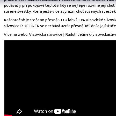
podávat ji při pokojové teplotě, kdy se nejlépe rozvine její chu
sušené švestky, která ještě více zvýrazní chuť sušených švestek 
Každoročně je stočeno přesně 5.004 lahví 50% Vizovické slivovic
slivovice R. JELÍNEK se nechává uzrát přesně 365 dní a její st
Více na webu:
Vizovická slivovice | Rudolf Jelínek (vizovickasliv