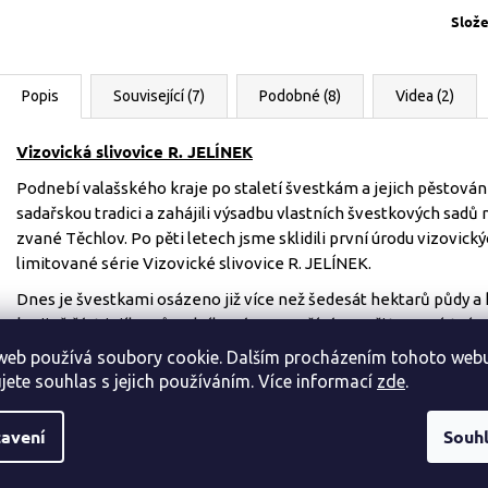
Slože
Popis
Související (7)
Podobné (8)
Videa (2)
Vizovická slivovice R. JELÍNEK
Podnebí valašského kraje po staletí švestkám a jejich pěstování
sadařskou tradici a zahájili výsadbu vlastních švestkových sadů na
zvané Těchlov. Po pěti letech jsme sklidili první úrodu vizovick
limitované série Vizovické slivovice R. JELÍNEK.
Dnes je švestkami osázeno již více než šedesát hektarů půdy a 
krajině část jejího původního rázu a využíváme při tom místní 
web používá soubory cookie. Dalším procházením tohoto web
Jednotlivé odrůdy švestek jsou samostatně sklízeny, pečlivě se h
jete souhlas s jejich používáním. Více informací
zde
.
Od roku 2008, kdy jsme sklidili první, panenskou úrodu dvaceti p
každoročně zlatou variantu Vizovické slivovice R. JELÍNEK. Vzn
avení
Souh
a dále dozrává na sušených švestkách. Ty do slivovice uvolní o
sladkosti, která je cítit v každém jejím doušku. Plody této prac
práce máte možnost ochutnat v podobě limitované edice Vizov