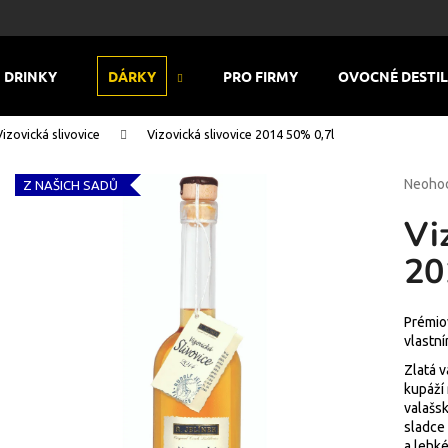
DRINKY
DÁRKY
PRO FIRMY
OVOCNÉ DESTI
Co potřebujete najít?
Vizovická slivovice
Vizovická slivovice 2014 50% 0,7l
Průmě
Neoho
Z NAŠICH SADŮ
HLEDAT
hodnoc
Vi
produk
je
20
0,0
Doporučujeme
z
5
hvězdi
Prémio
vlastn
Zlatá v
kupáží 
valašsk
sladce
a lehk