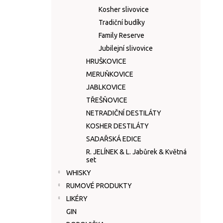
n
Kosher slivovice
e
Tradiční budíky
l
Family Reserve
Jubilejní slivovice
HRUŠKOVICE
MERUŇKOVICE
JABLKOVICE
TŘEŠŇOVICE
NETRADIČNÍ DESTILÁTY
KOSHER DESTILÁTY
SADAŘSKÁ EDICE
R. JELÍNEK & L. Jabůrek & Květná
set
WHISKY
RUMOVÉ PRODUKTY
LIKÉRY
GIN