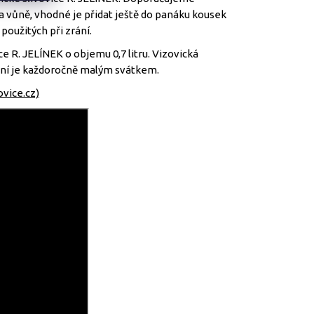
ť a vůně, vhodné je přidat ještě do panáku kousek
použitých při zrání.
e R. JELÍNEK o objemu 0,7 litru. Vizovická
áčení je každoročně malým svátkem.
ovice.cz)