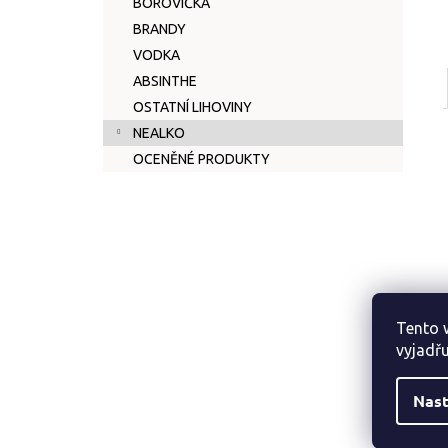
BOROVIČKA
BRANDY
VODKA
ABSINTHE
OSTATNÍ LIHOVINY
NEALKO
OCENĚNÉ PRODUKTY
Tento 
vyjadřu
Nast