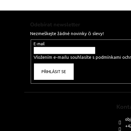
Z
á
Odebírat newsletter
p
Nezmeškejte žádné novinky či slevy!
a
t
E-mail
í
Vložením e-mailu souhlasíte s
podmínkami ochr
PŘIHLÁSIT SE
Kont
ob
+4