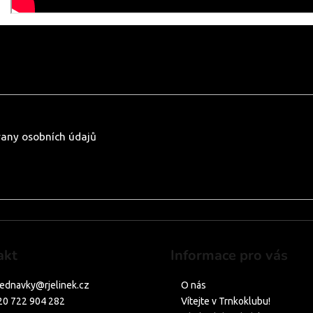
any osobních údajů
akt
Informace pro vás
jednavky
@
rjelinek.cz
O nás
20 722 904 282
Vítejte v Trnkoklubu!