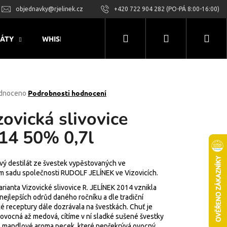
objednavky@rjelinek.cz
+420 722 904 282 (PO-PÁ 8:00-16:00)
Hledat
Přihlášení
Nák
LÁTY
WHISKY
RUMOVÉ PRODUKTY
LIKÉRY
koš
rné
Podrobnosti hodnocení
dnoceno
ení
zovická slivovice
tu
14 50% 0,7l
ček.
vý destilát ze švestek vypěstovaných ve
ím sadu společnosti RUDOLF JELÍNEK ve Vizovicích.
arianta Vizovické slivovice R. JELÍNEK 2014 vznikla
nejlepších odrůd daného ročníku a dle tradiční
é receptury dále dozrávala na švestkách. Chuť je
 ovocná až medová, cítíme v ní sladké sušené švestky
é mandlové aroma pecek, které nepřekrývá ovocný