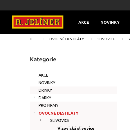
K
Přejít
na
o
obsah
Zpět
Zpět
š
AKCE
NOVINKY
do
do
í
k
obchodu
obchodu
Domů
OVOCNÉ DESTILÁTY
SLIVOVICE
P
o
Kategorie
Přeskočit
s
kategorie
t
AKCE
r
NOVINKY
a
DRINKY
n
DÁRKY
n
PRO FIRMY
í
OVOCNÉ DESTILÁTY
p
SLIVOVICE
a
Vizovická slivovice