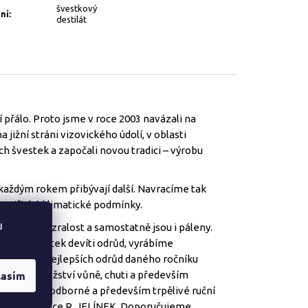
švestkový
ní
:
destilát
 přálo. Proto jsme v roce 2003 navázali na
 jižní stráni vizovického údolí, v oblasti
ých švestek a započali novou tradici – výrobu
každým rokem přibývají další. Navracíme tak
specifické klimatické podmínky.
u
lídá jejich zralost a samostatně jsou i páleny.
ěti tun švestek devíti odrůd, vyrábíme
iká kupáží nejlepších odrůd daného ročníku
lasím
brovské množství vůně, chuti a především
né, výsostně odborné a především trpělivé ruční
ické slivovice R. JELÍNEK. Doporučujeme