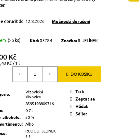
er.
Možnosti doručení
 doručit do:
12.8.2026
Kód:
Značka:
dem
(>5 ks)
05784
R. JELÍNEK
00 Kč
á
,43 Kč / 1 l
DO KOŠÍKU
Tisk
Vizovická
gorie
:
slivovice
Zeptat se
8595198809716
Hlídat
m
:
0,7 l
Sdílet
h alkoholu
:
50 %
 sortimentu
:
Alko
RUDOLF JELÍNEK
bce
:
a.s.