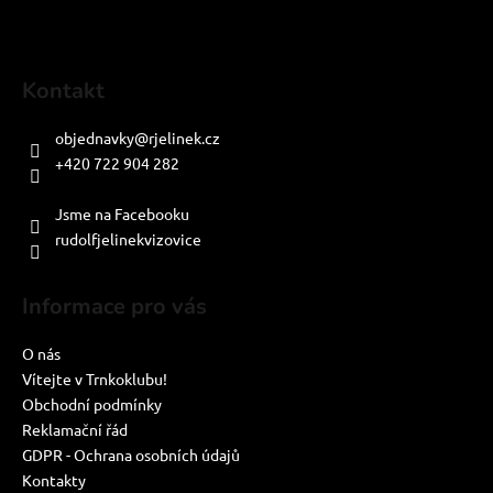
Kontakt
objednavky
@
rjelinek.cz
+420 722 904 282
PO-PÁ: 8:00-16:00
Jsme na Facebooku
rudolfjelinekvizovice
Informace pro vás
O nás
Vítejte v Trnkoklubu!
Obchodní podmínky
Reklamační řád
GDPR - Ochrana osobních údajů
Kontakty