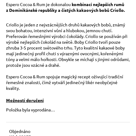
č
Espero Cocoa & Rum je dokonalou
kombinací nejlepších rumů
u
z Dominikánské republiky a čistých kakaových bobů Criollo.
j
e
Criollo je jeden z nejvzácnějších druhů kakaových bobů, známý
m
svou bohatou, intenzivní vůní a hlubokou, jemnou chutí.
e
Preferován řemeslnými výrobci čokolády. Criollo se používán při
výrobě nejlepších čokolád na světě. Boby Criollo tvoří pouze
zhruba 3-5 procent světového trhu. Tyto kvalitní kakaové boby
mají jedinečný profil chuti s výraznými ovocnými, kořeněnými
tóny a velmi málo hořkosti. Obvykle se míchají s jinými odrůdami,
protože jsou vzácné a drahé.
Espero Cocoa & Rum spojuje magický recept oživující tradiční
řemeslné znalosti, čímž vytváří jedinečný likér neobyčejné
kvality.
Možnosti doručení
Položka byla vyprodána…
Objednáno