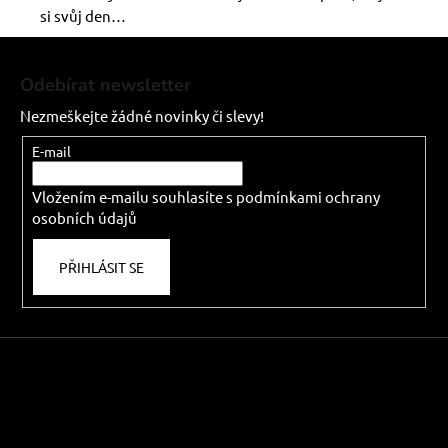
si svůj den…
Z
á
Odebírat newsletter
p
Nezmeškejte žádné novinky či slevy!
a
t
E-mail
í
Vložením e-mailu souhlasíte s
podmínkami ochrany
osobních údajů
PŘIHLÁSIT SE