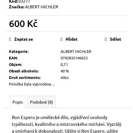
Kód:
03277
Značka:
ALBERT MICHLER
600 Kč
Měrná
cena:
Zeptat se
Hlídat
Sdílet
Kategorie
:
ALBERT MICHLER
EAN
:
0742832146623
Objem
:
0,7 l
Obsah alkoholu
:
40 %
Druh sortimentu
:
Alko
Položka byla vyprodána…
Popis
Podobné (8)
Ron Espero je umělecké dílo, vyjádření svobody
trpělivosti, kvalitního a mistrovského míchání. Vyzrálý
a smíchaný k dokonalosti. Užijte si Ron Espero, užijte