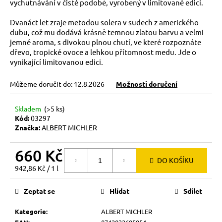
č
vychutnávání v čisté podobě, vyrobený v limitované edici.
u
j
Dvanáct let zraje metodou solera v sudech z amerického
e
dubu, což mu dodává krásně temnou zlatou barvu a velmi
jemné aroma, s divokou plnou chutí, ve které rozpoznáte
m
dřevo, tropické ovoce a lehkou přítomnost medu. Jde o
e
vynikající limitovanou edici.
Můžeme doručit do:
12.8.2026
Možnosti doručení
Skladem
(>5 ks)
Kód:
03297
Značka:
ALBERT MICHLER
660 Kč
DO KOŠÍKU
Měrná
942,86 Kč / 1 l
cena:
Zeptat se
Hlídat
Sdílet
Kategorie
:
ALBERT MICHLER