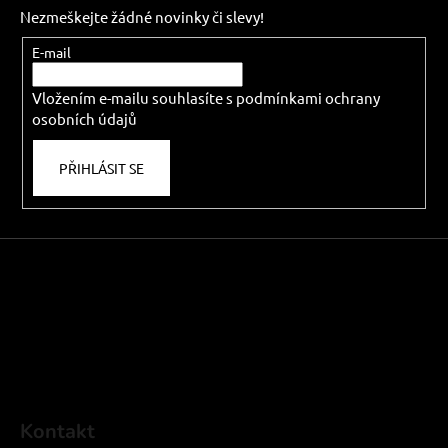
p
Nezmeškejte žádné novinky či slevy!
a
t
E-mail
í
Vložením e-mailu souhlasíte s
podmínkami ochrany
osobních údajů
PŘIHLÁSIT SE
Kontakt