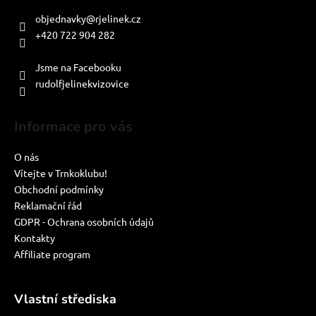
objednavky
@
rjelinek.cz
+420 722 904 282
PO-PÁ: 8:00-16:00
Jsme na Facebooku
rudolfjelinekvizovice
Informace pro vás
O nás
Vítejte v Trnkoklubu!
Obchodní podmínky
Reklamační řád
GDPR - Ochrana osobních údajů
Kontakty
Affiliate program
Vlastní střediska