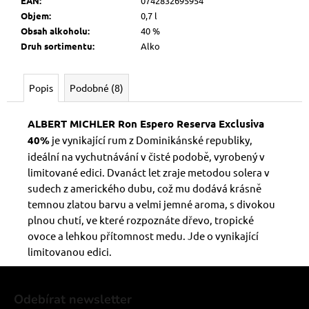
EAN
:
0742832695954
Objem
:
0,7 l
Obsah alkoholu
:
40 %
Druh sortimentu
:
Alko
Popis
Podobné (8)
ALBERT MICHLER Ron Espero Reserva Exclusiva
40%
je v
ynikající rum z Dominikánské republiky,
ideální na vychutnávání v čisté podobě, vyrobený v
limitované edici. Dvanáct let zraje metodou solera v
sudech z amerického dubu, což mu dodává krásně
temnou zlatou barvu a velmi jemné aroma, s divokou
plnou chutí, ve které rozpoznáte dřevo, tropické
ovoce a lehkou přítomnost medu. Jde o vynikající
limitovanou edici.
Z
á
Odebírat newsletter