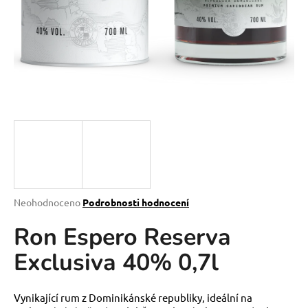
a
j
í
t
?
HLEDAT
Průměrné
Neohodnoceno
Podrobnosti hodnocení
hodnocení
D
Ron Espero Reserva
produktu
o
je
p
Exclusiva 40% 0,7l
0,0
o
z
r
5
u
hvězdiček.
Vynikající rum z Dominikánské republiky, ideální na